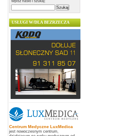
Wpisz hasło i szukaj:
USŁUGI W/DLA BEZRZECZA
Centrum Medyczne LuxMedica
jest nowoczesnym centrum,
działającym na rynku medycznym od