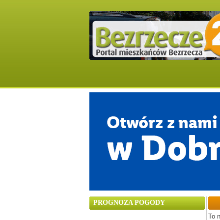
PROGNOZA POGODY
To n