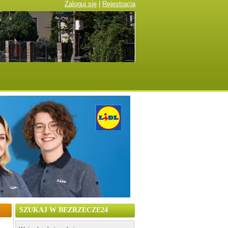
Zaloguj się
|
Rejestracja
SZUKAJ W BEZRZECZE24