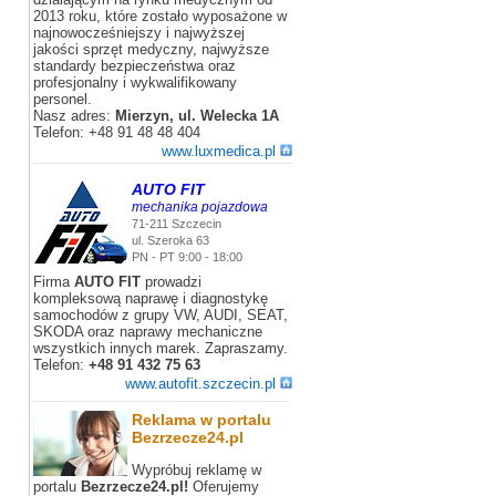
2013 roku, które zostało wyposażone w
najnowocześniejszy i najwyższej
jakości sprzęt medyczny, najwyższe
standardy bezpieczeństwa oraz
profesjonalny i wykwalifikowany
personel.
Nasz adres:
Mierzyn, ul. Welecka 1A
Telefon: +48 91 48 48 404
www.luxmedica.pl
AUTO FIT
mechanika pojazdowa
71-211 Szczecin
ul. Szeroka 63
PN - PT 9:00 - 18:00
Firma
AUTO FIT
prowadzi
kompleksową naprawę i diagnostykę
samochodów z grupy VW, AUDI, SEAT,
SKODA oraz naprawy mechaniczne
wszystkich innych marek. Zapraszamy.
Telefon:
+48 91 432 75 63
www.autofit.szczecin.pl
Reklama w portalu
Bezrzecze24.pl
Wypróbuj reklamę w
portalu
Bezrzecze24.pl!
Oferujemy