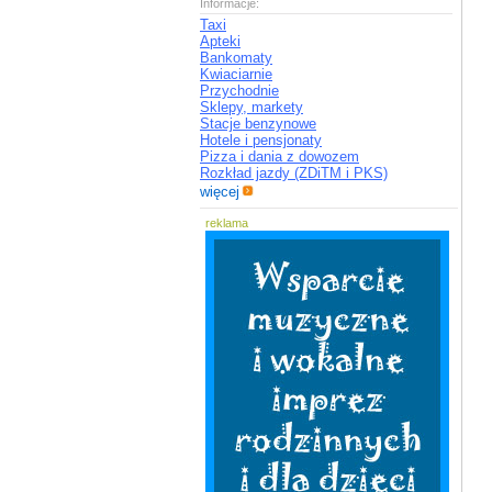
Informacje:
Taxi
Apteki
Bankomaty
Kwiaciarnie
Przychodnie
Sklepy, markety
Stacje benzynowe
Hotele i pensjonaty
Pizza i dania z dowozem
Rozkład jazdy (ZDiTM i PKS)
więcej
reklama