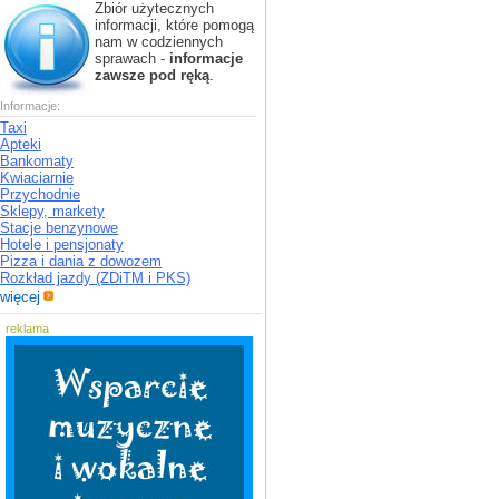
Zbiór użytecznych
informacji, które pomogą
nam w codziennych
sprawach -
informacje
zawsze pod ręką
.
Informacje:
Taxi
Apteki
Bankomaty
Kwiaciarnie
Przychodnie
Sklepy, markety
Stacje benzynowe
Hotele i pensjonaty
Pizza i dania z dowozem
Rozkład jazdy (ZDiTM i PKS)
więcej
reklama