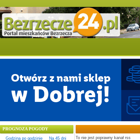
PROGNOZA POGODY
To nie jest poprawny kanał rss
Godzina po godzinie
Na 45 dni