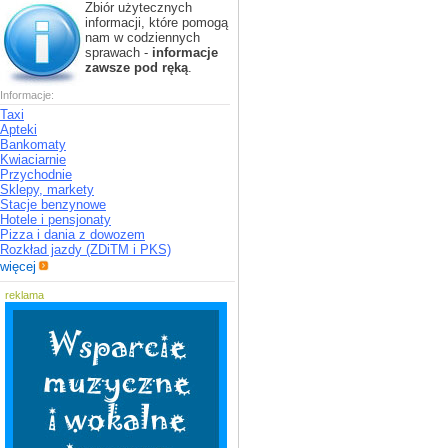
Zbiór użytecznych
informacji, które pomogą
nam w codziennych
sprawach -
informacje
zawsze pod ręką
.
Informacje:
Taxi
Apteki
Bankomaty
Kwiaciarnie
Przychodnie
Sklepy, markety
Stacje benzynowe
Hotele i pensjonaty
Pizza i dania z dowozem
Rozkład jazdy (ZDiTM i PKS)
więcej
reklama