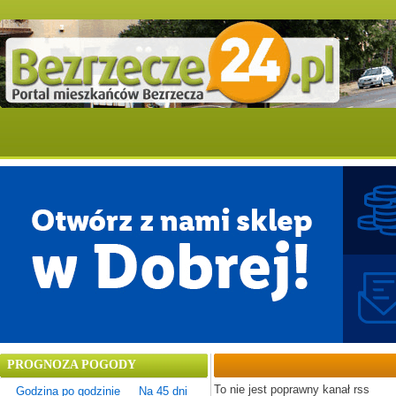
PROGNOZA POGODY
To nie jest poprawny kanał rss
Godzina po godzinie
Na 45 dni