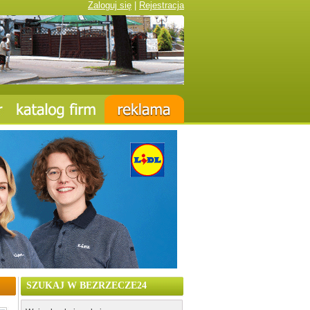
Zaloguj się
|
Rejestracja
SZUKAJ W BEZRZECZE24