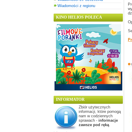
Pr
Wiadomości z regionu
wy
dz
KINO HELIOS POLECA
Op
Se
Pr
INFORMATOR
Zbiór użytecznych
informacji, które pomogą
nam w codziennych
sprawach -
informacje
zawsze pod ręką
.