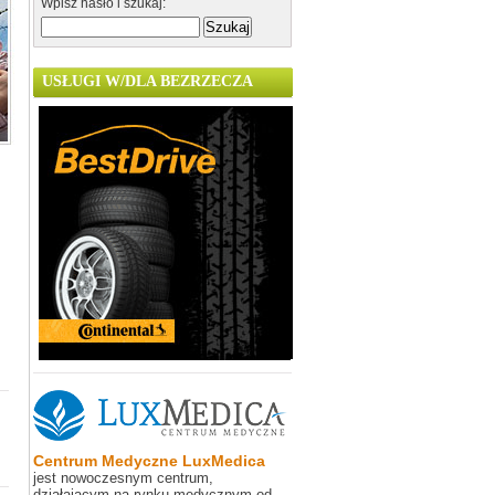
Wpisz hasło i szukaj:
USŁUGI W/DLA BEZRZECZA
Centrum Medyczne LuxMedica
jest nowoczesnym centrum,
działającym na rynku medycznym od