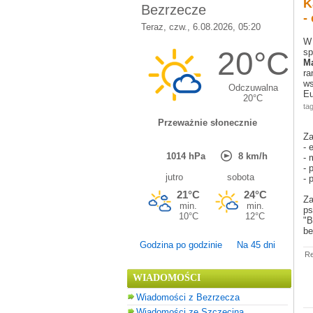
K
-
W 
sp
M
ra
ws
Eu
tag
Za
- 
- 
- 
- 
Za
ps
"B
be
Godzina po godzinie
Na 45 dni
Re
WIADOMOŚCI
Wiadomości z Bezrzecza
Wiadomości ze Szczecina