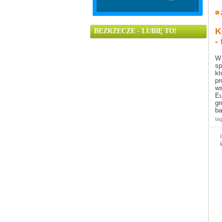
K
BEZRZECZE - LUBIĘ TO!
-
W 
sp
kt
pr
ws
Eu
gm
ba
tag