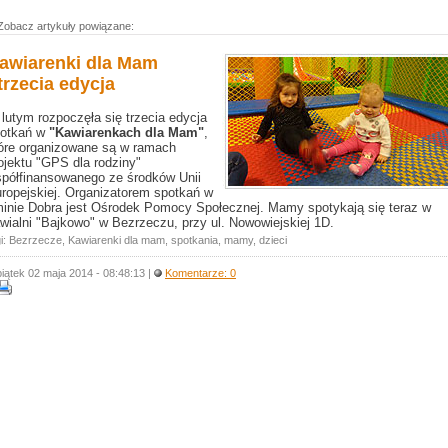
Zobacz artykuły powiązane:
awiarenki dla Mam
 trzecia edycja
lutym rozpoczęła się trzecia edycja
otkań w
"Kawiarenkach dla Mam"
,
óre organizowane są w ramach
ojektu "GPS dla rodziny"
półfinansowanego ze środków Unii
ropejskiej. Organizatorem spotkań w
inie Dobra jest Ośrodek Pomocy Społecznej. Mamy spotykają się teraz w
wialni "Bajkowo" w Bezrzeczu, przy ul. Nowowiejskiej 1D.
i:
Bezrzecze
,
Kawiarenki dla mam
,
spotkania
,
mamy
,
dzieci
piątek 02 maja 2014 - 08:48:13 |
Komentarze: 0