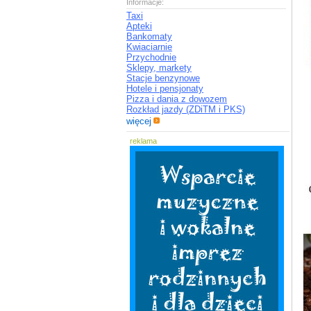
Informacje:
Taxi
Apteki
Bankomaty
Kwiaciarnie
Przychodnie
Sklepy, markety
Stacje benzynowe
Hotele i pensjonaty
Pizza i dania z dowozem
Rozkład jazdy (ZDiTM i PKS)
więcej
reklama