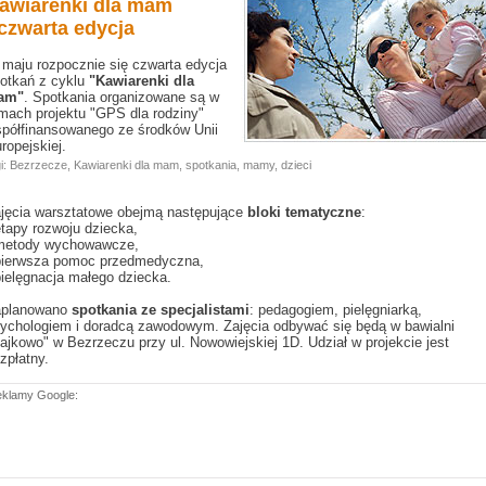
awiarenki dla mam
 czwarta edycja
maju rozpocznie się czwarta edycja
otkań z cyklu
"Kawiarenki dla
am"
. Spotkania organizowane są w
mach projektu "GPS dla rodziny"
półfinansowanego ze środków Unii
ropejskiej.
i:
Bezrzecze
,
Kawiarenki dla mam
,
spotkania
,
mamy
,
dzieci
jęcia warsztatowe obejmą następujące
bloki tematyczne
:
etapy rozwoju dziecka,
metody wychowawcze,
pierwsza pomoc przedmedyczna,
pielęgnacja małego dziecka.
planowano
spotkania ze specjalistami
: pedagogiem, pielęgniarką,
ychologiem i doradcą zawodowym. Zajęcia odbywać się będą w bawialni
ajkowo" w Bezrzeczu przy ul. Nowowiejskiej 1D. Udział w projekcie jest
zpłatny.
klamy Google: