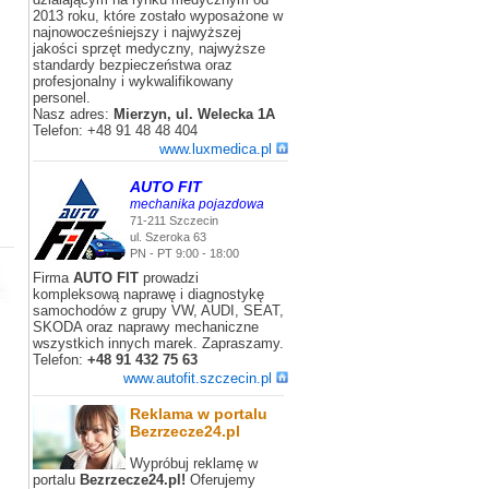
2013 roku, które zostało wyposażone w
najnowocześniejszy i najwyższej
jakości sprzęt medyczny, najwyższe
standardy bezpieczeństwa oraz
profesjonalny i wykwalifikowany
personel.
Nasz adres:
Mierzyn, ul. Welecka 1A
Telefon: +48 91 48 48 404
www.luxmedica.pl
AUTO FIT
mechanika pojazdowa
71-211 Szczecin
ul. Szeroka 63
PN - PT 9:00 - 18:00
Firma
AUTO FIT
prowadzi
kompleksową naprawę i diagnostykę
samochodów z grupy VW, AUDI, SEAT,
SKODA oraz naprawy mechaniczne
wszystkich innych marek. Zapraszamy.
Telefon:
+48 91 432 75 63
www.autofit.szczecin.pl
Reklama w portalu
Bezrzecze24.pl
Wypróbuj reklamę w
portalu
Bezrzecze24.pl!
Oferujemy