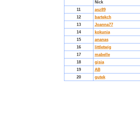
Nick
11
asz89
12
bartekch
13
Joanna77
14
kokunia
15
ananas
16
littletwig
17
mabelle
18
gisia
19
AB
20
gutek