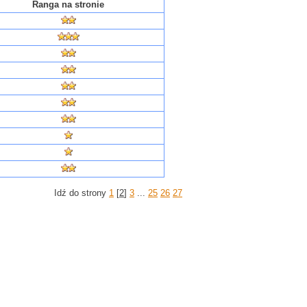
Ranga na stronie
Idź do strony
1
[
2
]
3
...
25
26
27