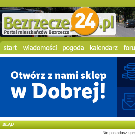
BŁĄD
Nie posiadasz upra