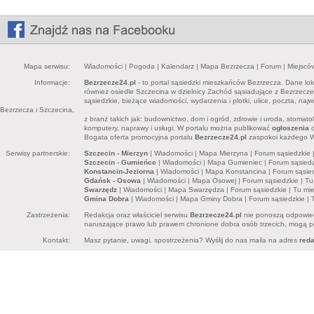
Mapa serwisu:
Wiadomości
|
Pogoda
|
Kalendarz
|
Mapa Bezrzecza
|
Forum
|
Miejscó
Informacje:
Bezrzecze24.pl
- to portal sąsiedzki mieszkańców Bezrzecza. Dane lok
również osiedle Szczecina w dzielnicy Zachód sąsiadujące z Bezrzecz
sąsiedzkie, bieżące wiadomości, wydarzenia i plotki, ulice, poczta, n
Bezrzecza i Szczecina,
z branż takich jak: budownictwo, dom i ogród, zdrowie i uroda, stomatolo
komputery, naprawy i usługi. W portalu można publikować
ogłoszenia
d
Bogata oferta promocyjna portalu
Bezrzecze24.pl
zaspokoi każdego Wł
Serwisy partnerskie:
Szczecin - Mierzyn
|
Wiadomości
|
Mapa Mierzyna
|
Forum sąsiedzkie
Szczecin - Gumieńce
|
Wiadomości
|
Mapa Gumieniec
|
Forum sąsiedz
Konstancin-Jeziorna
|
Wiadomości
|
Mapa Konstancina
|
Forum sąsie
Gdańsk - Osowa
|
Wiadomości
|
Mapa Osowej
|
Forum sąsiedzkie
|
Tu
Swarzędz
|
Wiadomości
|
Mapa Swarzędza
|
Forum sąsiedzkie
|
Tu mi
Gmina Dobra
|
Wiadomości
|
Mapa Gminy Dobra
|
Forum sąsiedzkie
|
Zastrzeżenia:
Redakcja oraz właściciel serwisu
Bezrzecze24.pl
nie ponoszą odpowied
naruszające prawo lub prawem chronione dobra osób trzecich, mogą pon
Kontakt:
Masz pytanie, uwagi, spostrzeżenia? Wyślij do nas maila na adres
red