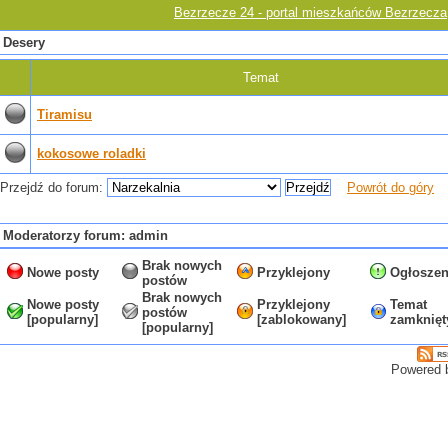
Bezrzecze 24 - portal mieszkańców Bezrzecza
Desery
Temat
Tiramisu
kokosowe roladki
Przejdź do forum:
Powrót do góry
Moderatorzy forum: admin
Brak nowych
Nowe posty
Przyklejony
Ogłoszen
postów
Brak nowych
Nowe posty
Przyklejony
Temat
postów
[popularny]
[zablokowany]
zamknięt
[popularny]
Powered