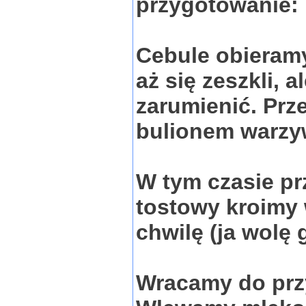
przygotowanie:
Cebule obieramy
aż się zeszkli, a
zarumienić. Pr
bulionem warzyw
W tym czasie pr
tostowy kroimy 
chwilę (ja wolę 
Wracamy do prz