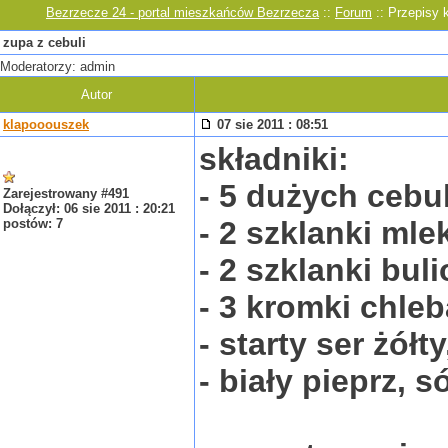
Bezrzecze 24 - portal mieszkańców Bezrzecza
::
Forum
:: Przepisy k
zupa z cebuli
Moderatorzy: admin
Autor
klapooouszek
07 sie 2011 : 08:51
składniki:
- 5 dużych cebul
Zarejestrowany #491
Dołączył: 06 sie 2011 : 20:21
- 2 szklanki mle
postów: 7
- 2 szklanki bu
- 3 kromki chle
- starty ser żółty
- biały pieprz, só