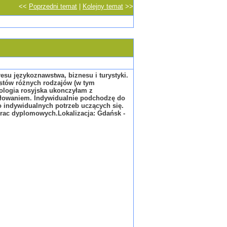
<<
Poprzedni temat
|
Kolejny temat
>>
esu językoznawstwa, biznesu i turystyki.
kstów różnych rodzajów (w tym
ilologia rosyjska ukonczyłam z
miłowaniem. Indywidualnie podchodzę do
 indywidualnych potrzeb uczących się.
prac dyplomowych.Lokalizacja: Gdańsk -