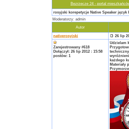
Bezrzecze 24 - portal mieszkańcó
rosyjski korepetycje Native Speaker język
Moderatorzy: admin
Autor
nativerosyjski
26 lip 2
Udzielam k
Zarejestrowany #618
Przygotowu
Dołączył: 26 lip 2012 : 15:58
techniczny
postów: 1
wyróżnieni
każdego ku
Materiały 
Przymorze.