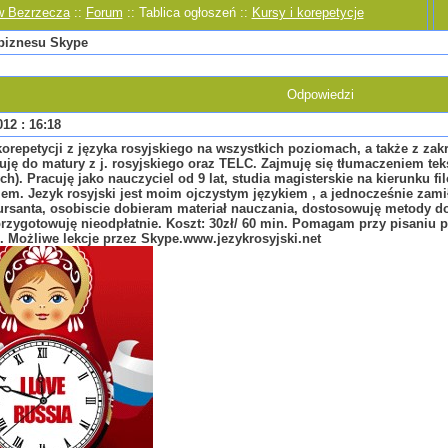
w Bezrzecza
::
Forum
:: Tablica ogłoszeń ::
Kursy i korepetycje
 biznesu Skype
Odpowiedzi
012 : 16:18
orepetycji z języka rosyjskiego na wszystkich poziomach, a także z zakr
ję do matury z j. rosyjskiego oraz TELC. Zajmuję się tłumaczeniem te
ch). Pracuję jako nauczyciel od 9 lat, studia magisterskie na kierunku f
em. Jezyk rosyjski jest moim ojczystym językiem , a jednocześnie za
rsanta, osobiscie dobieram materiał nauczania, dostosowuję metody do
przygotowuję nieodpłatnie. Koszt: 30zł/ 60 min. Pomagam przy pisaniu 
 Możliwe lekcje przez Skype.www.jezykrosyjski.net