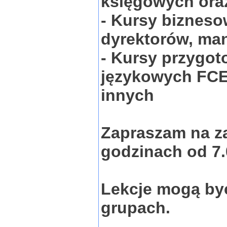
księgowych oraz
- Kursy biznesow
dyrektorów, ma
- Kursy przygot
językowych FCE
innych
Zapraszam na za
godzinach od 7.
Lekcje mogą by
grupach.