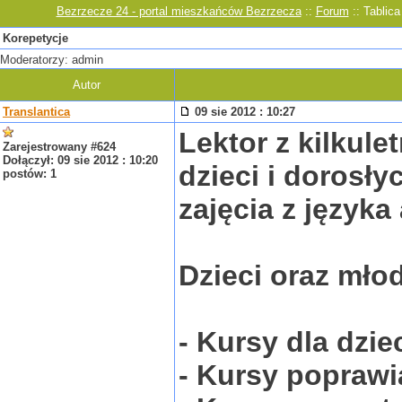
Bezrzecze 24 - portal mieszkańców Bezrzecza
::
Forum
:: Tablica
Korepetycje
Moderatorzy: admin
Autor
Translantica
09 sie 2012 : 10:27
Lektor z kilkul
Zarejestrowany #624
Dołączył: 09 sie 2012 : 10:20
dzieci i dorosł
postów: 1
zajęcia z języka
Dzieci oraz młod
- Kursy dla dzie
- Kursy poprawi