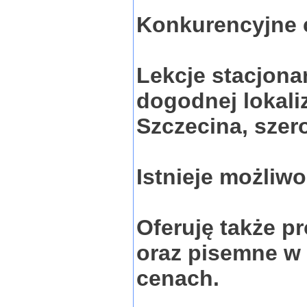
Konkurencyjne ce
Lekcje stacjonar
dogodnej lokaliz
Szczecina, szer
Istnieje możliw
Oferuję także p
oraz pisemne w 
cenach.