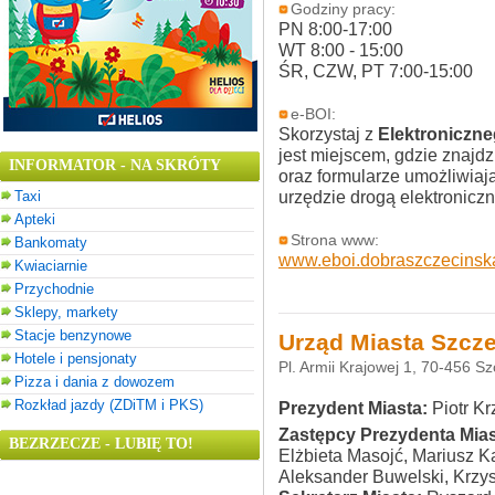
Godziny pracy:
PN 8:00-17:00
WT 8:00 - 15:00
ŚR, CZW, PT 7:00-15:00
e-BOI:
Skorzystaj z
Elektroniczne
jest miejscem, gdzie znajd
INFORMATOR - NA SKRÓTY
oraz formularze umożliwiaj
urzędzie drogą elektroniczn
Taxi
Apteki
Strona www:
Bankomaty
www.eboi.dobraszczecinska
Kwiaciarnie
Przychodnie
Sklepy, markety
Stacje benzynowe
Urząd Miasta Szcz
Hotele i pensjonaty
Pl. Armii Krajowej 1, 70-456 S
Pizza i dania z dowozem
Rozkład jazdy (ZDiTM i PKS)
Prezydent Miasta:
Piotr Kr
Zastępcy Prezydenta Mias
BEZRZECZE - LUBIĘ TO!
Elżbieta Masojć, Mariusz K
Aleksander Buwelski, Krzy