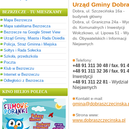
Urząd Gminy Dobr
Dobra, ul. Szczecińska 16a -
BEZRZECZE - TU MIESZKAMY
budynek główny
Mapa Bezrzecza
Dobra, ul. Graniczna 24a - Wyd
Mapa satelitarna Bezrzecza
ds. Komunalnych i Inwestycji
Bezrzecze na Google Street View
Wołczkowo, ul. Lipowa 51 - Wy
Urząd Gminy, Miasta i Rada Osiedla
ds. Obywatelskich i Informacji
Niejawnych
Policja, Straż Gminna i Miejska
Sołtys i Rada Sołecka
Szkoła, przedszkola
Telefony:
Poczta
+48 91 311 30 48 / fax. 91 
Klub w Bezrzeczu
+48 91 311 32 36 / fax. 91 
Internet w Bezrzeczu
Inwestycji
Odległości z Bezrzecza
+48 91 311 22 81
- Wydział 
Niejawnych
KINO HELIOS POLECA
Kontakt e-mail:
gmina@dobraszczecinska.
Strona www:
www.dobraszczecinska.pl