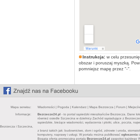
Instrukcja:
w celu przesunięc
obszar i poruszaj myszką. Powi
pomniejsz mapę przez "-".
Mapa serwisu:
Wiadomości
|
Pogoda
|
Kalendarz
|
Mapa Bezrzecza
|
Forum
|
Miejscó
Informacje:
Bezrzecze24.pl
- to portal sąsiedzki mieszkańców Bezrzecza. Dane lok
również osiedle Szczecina w dzielnicy Zachód sąsiadujące z Bezrzecz
sąsiedzkie, bieżące wiadomości, wydarzenia i plotki, ulice, poczta, n
Bezrzecza i Szczecina,
z branż takich jak: budownictwo, dom i ogród, zdrowie i uroda, stomatolo
komputery, naprawy i usługi. W portalu można publikować
ogłoszenia
d
Bogata oferta promocyjna portalu
Bezrzecze24.pl
zaspokoi każdego Wł