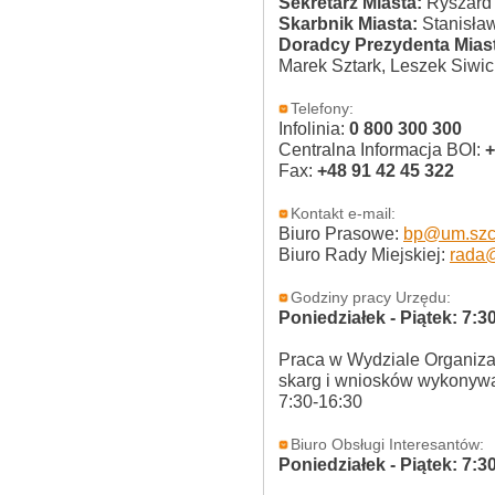
Sekretarz Miasta:
Ryszard
Skarbnik Miasta:
Stanisław
Doradcy Prezydenta Miast
Marek Sztark, Leszek Siwic
Telefony:
Infolinia:
0 800 300 300
Centralna Informacja BOI:
+
Fax:
+48 91 42 45 322
Kontakt e-mail:
Biuro Prasowe:
bp@um.szcz
Biuro Rady Miejskiej:
rada@
Godziny pracy Urzędu:
Poniedziałek - Piątek: 7:3
Praca w Wydziale Organizac
skarg i wniosków wykonywa
7:30-16:30
Biuro Obsługi Interesantów:
Poniedziałek - Piątek: 7:3