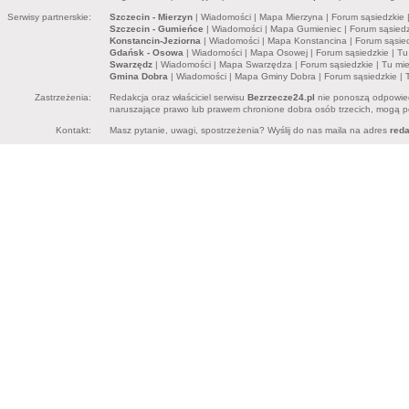
Serwisy partnerskie:
Szczecin - Mierzyn
|
Wiadomości
|
Mapa Mierzyna
|
Forum sąsiedzkie
Szczecin - Gumieńce
|
Wiadomości
|
Mapa Gumieniec
|
Forum sąsiedz
Konstancin-Jeziorna
|
Wiadomości
|
Mapa Konstancina
|
Forum sąsie
Gdańsk - Osowa
|
Wiadomości
|
Mapa Osowej
|
Forum sąsiedzkie
|
Tu
Swarzędz
|
Wiadomości
|
Mapa Swarzędza
|
Forum sąsiedzkie
|
Tu mi
Gmina Dobra
|
Wiadomości
|
Mapa Gminy Dobra
|
Forum sąsiedzkie
|
Zastrzeżenia:
Redakcja oraz właściciel serwisu
Bezrzecze24.pl
nie ponoszą odpowied
naruszające prawo lub prawem chronione dobra osób trzecich, mogą pon
Kontakt:
Masz pytanie, uwagi, spostrzeżenia? Wyślij do nas maila na adres
red