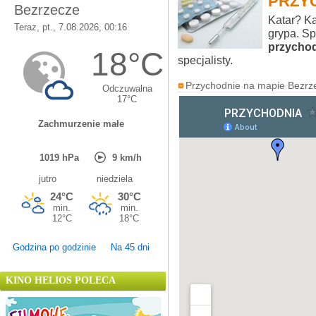
PRZY
Katar? Ka
grypa. Sp
przycho
specjalisty.
Przychodnie na mapie Bezrz
Godzina po godzinie
Na 45 dni
KINO HELIOS POLECA